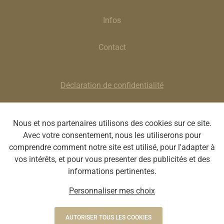
Infos
Contact
Déclaration de confidentialité
Clause de non-responsabilité
Nous et nos partenaires utilisons des cookies sur ce site.
Avec votre consentement, nous les utiliserons pour
Smeets Van Hopplynus | Chaussée de Waterloo 1359J,
comprendre comment notre site est utilisé, pour l'adapter à
1180 Uccle | BE 0413 596 518 | T : 02/375 44 00 | E
vos intérêts, et pour vous presenter des publicités et des
:
uccle@svhopticiens.be
informations pertinentes.
Personnaliser mes choix
Webdesign by Optic Libre
AUTORISER TOUS LES COOKIES