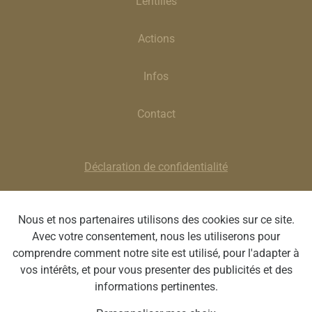
Lentilles
Actions
Infos
Contact
Déclaration de confidentialité
Clause de non-responsabilité
Nous et nos partenaires utilisons des cookies sur ce site.
Avec votre consentement, nous les utiliserons pour
Smeets Van Hopplynus | Chaussée de Waterloo 1359J,
comprendre comment notre site est utilisé, pour l'adapter à
1180 Uccle | BE 0413 596 518 | T : 02/375 44 00 | E
vos intérêts, et pour vous presenter des publicités et des
:
uccle@svhopticiens.be
informations pertinentes.