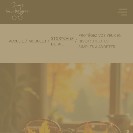
PROTÉGEZ VOS YEUX EN
STORYCHIEF
/
/
/
ACCUEIL
MODULES
HIVER : 3 GESTES
DETAIL
SIMPLES À ADOPTER