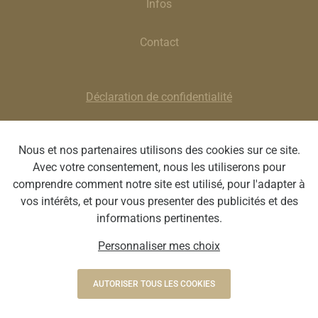
Infos
Contact
Déclaration de confidentialité
Clause de non-responsabilité
Nous et nos partenaires utilisons des cookies sur ce site.
Avec votre consentement, nous les utiliserons pour
Smeets Van Hopplynus | Chaussée de Waterloo 1359J,
comprendre comment notre site est utilisé, pour l'adapter à
1180 Uccle | BE 0413 596 518 | T : 02/375 44 00 | E
vos intérêts, et pour vous presenter des publicités et des
:
uccle@svhopticiens.be
informations pertinentes.
Personnaliser mes choix
Webdesign by Optic Libre
AUTORISER TOUS LES COOKIES