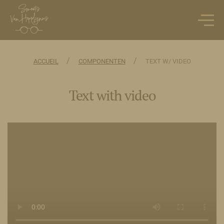
/
/
ACCUEIL
COMPONENTEN
TEXT W/ VIDEO
Text with video