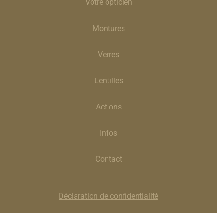
Votre opticien
Montures
Verres
Lentilles
Actions
Infos
Contact
Déclaration de confidentialité