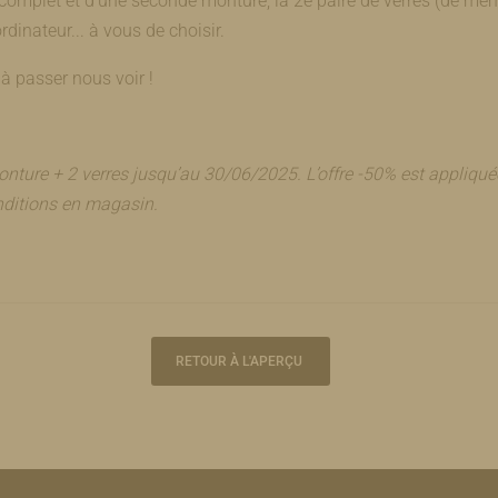
complet et d’une seconde monture, la 2e paire de verres (de mê
dinateur... à vous de choisir.
 à passer nous voir !
nture + 2 verres jusqu’au 30/06/2025. L’offre -50% est appliquée
onditions en magasin.
RETOUR À L'APERÇU