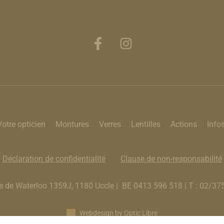
Votre opticien
Montures
Verres
Lentilles
Actions
Info
Déclaration de confidentialité
Clause de non-responsabilité
de Waterloo 1359J, 1180 Uccle | BE 0413 596 518 | T : 02/375 
Webdesign by Optic Libre